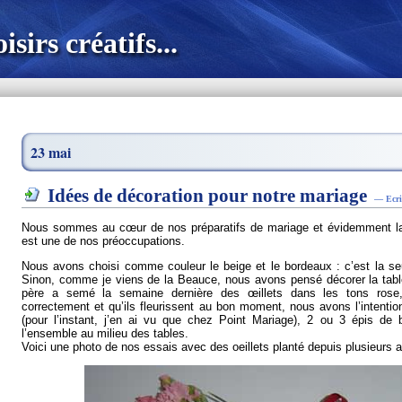
sirs créatifs...
23 mai
Idées de décoration pour notre mariage
— Ecrit
Nous sommes au cœur de nos préparatifs de mariage et évidemment la d
est une de nos préoccupations.
Nous avons choisi comme couleur le beige et le bordeaux : c’est la seu
Sinon, comme je viens de la Beauce, nous avons pensé décorer la tabl
père a semé la semaine dernière des œillets dans les tons rose,
correctement et qu’ils fleurissent au bon moment, nous avons l’intenti
(pour l’instant, j’en ai vu que chez Point Mariage), 2 ou 3 épis de 
l’ensemble au milieu des tables.
Voici une photo de nos essais avec des oeillets planté depuis plusieurs 