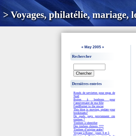
> Voyages, philatélie, mariage, loi
«
May 2005
»
Rechercher
Dernières entrées
Ronds de serviettes pour repas de
Noël
Boites à bonbons pour
l’anniversaire de ma fille
FeedBurner to the rescue
This blog is moving, update your
bookmarks!
De quels pays proviennent ces
timbres ?
Timbres à identifier
Des timbres chinois ????
Timbres d’origine arabe?
Voyage à Rome : jours 4 et 5