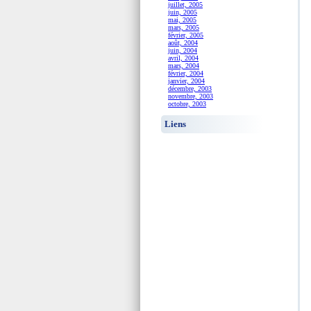
juillet, 2005
juin, 2005
mai, 2005
mars, 2005
février, 2005
août, 2004
juin, 2004
avril, 2004
mars, 2004
février, 2004
janvier, 2004
décembre, 2003
novembre, 2003
octobre, 2003
Liens