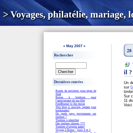
> Voyages, philatélie, mariage, loi
«
May 2007
»
28
Rechercher
il 
Dernières entrées
Un de
sur
l
Ronds de serviettes pour repas de
timbr
Noël
Sur c
Boites à bonbons pour
11 dr
l’anniversaire de ma fille
FeedBurner to the rescue
Voici
This blog is moving, update your
bookmarks!
De quels pays proviennent ces
timbres ?
Timbres à identifier
Des timbres chinois ????
Timbres d’origine arabe?
Voyage à Rome : jours 4 et 5