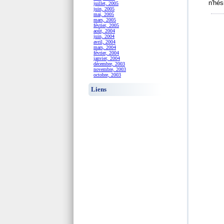
n'hés
juillet, 2005
juin, 2005
mai, 2005
mars, 2005
février, 2005
août, 2004
juin, 2004
avril, 2004
mars, 2004
février, 2004
janvier, 2004
décembre, 2003
novembre, 2003
octobre, 2003
Liens