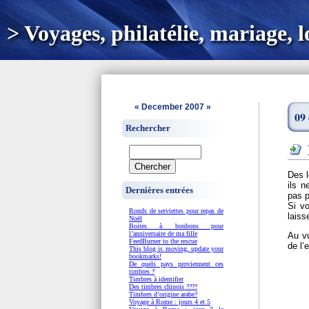
> Voyages, philatélie, mariage, loi
«
December 2007
»
09
Rechercher
Des l
ils n
Dernières entrées
pas p
Si v
Ronds de serviettes pour repas de
laiss
Noël
Boites à bonbons pour
l’anniversaire de ma fille
Au vu
FeedBurner to the rescue
de l’e
This blog is moving, update your
bookmarks!
De quels pays proviennent ces
timbres ?
Timbres à identifier
Des timbres chinois ????
Timbres d’origine arabe?
Voyage à Rome : jours 4 et 5