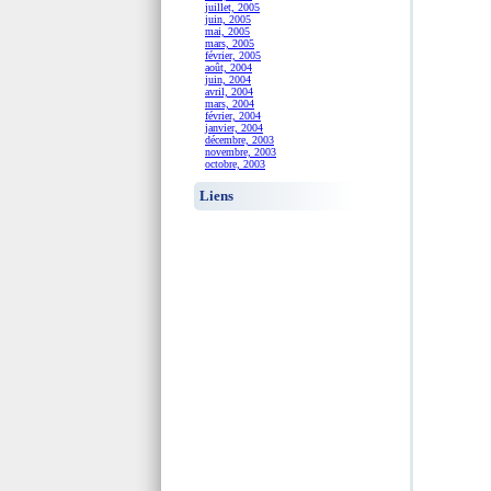
juillet, 2005
juin, 2005
mai, 2005
mars, 2005
février, 2005
août, 2004
juin, 2004
avril, 2004
mars, 2004
février, 2004
janvier, 2004
décembre, 2003
novembre, 2003
octobre, 2003
Liens